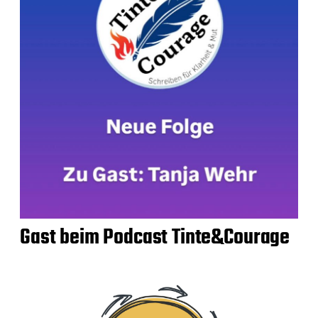
t
s
Gast beim Podcast Tinte&Courage