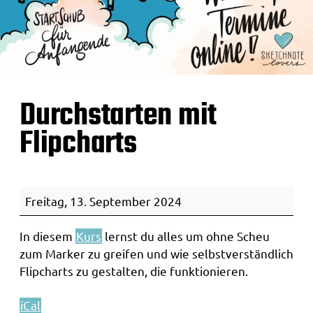
Durchstarten mit
Flipcharts
D
Freitag, 13. September 2024
u
r
In diesem
Kurs
lernst du alles um ohne Scheu
c
zum Marker zu greifen und wie selbstverständlich
h
Flipcharts zu gestalten, die funktionieren.
s
iCal
t